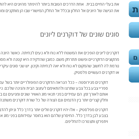
את בעלי החיים בבית. אחת הדרכים הטובות ביותר להיפתר מהיונים היא להתקין
את הגישה של היונים אל החלון ובכלל אל החלק המישורי שבו הן מותקנים ומונ
סוגים שונים של דוקרנים ליונים
דוקרנים ליונים הופכים את המשטח ללא נוח ולא נעים לנחיתה. כאשר היונה
מהקוצים הדוקרניים ופשוט תתרחק משם. כמובן שהדקירה היא קטנה ולא מסו
גורמת לה לחשוב שהמקום לא נוח ולא יאה לנחיתה וקינון. יש שני סוגים עיקרי
או דוקרנים העשויים פלסטיק.
דוקרנים מנירוסטה – ככל הנראה הדוקרנים הפופולריים יותר בשל עמ
ספריי צבע בכל צבע שתרצו ולהתאימם לעיצוב הבית והגינה שלכם. ני
אותם לאורך זמן. הם עמידים בפני תנאי מזג האוויר שונים ומגיעים גם 
וחלק קצרים יותר בין הדגמים וגם הצורה של כל שורת דוקרנים משתנה.
דוקרנים מפלסטיק – אלו יהיו דוקרנים זולים יותר בדרך כלל וניתן ל
בצבע לבן בדרך כלל. החיסרון שלהם הוא בחוסר עמידותם בפני מזג או
ויתפרקו ותצטרכו להחליפם.