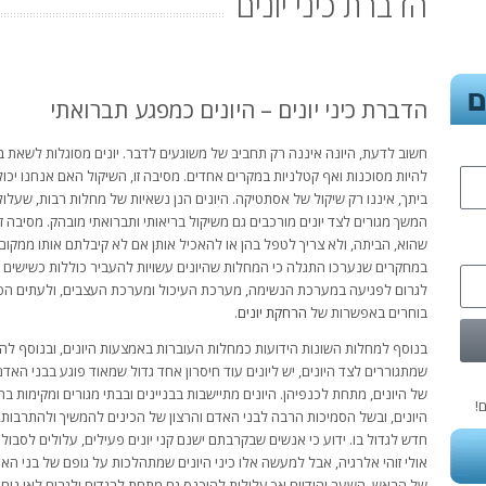
הדברת כיני יונים
הדברת כיני יונים – היונים כמפגע תברואתי
חשוב לדעת, היונה איננה רק תחביב של משוגעים לדבר. יונים מסוגלות לשאת ב
להיות מסוכנות ואף קטלניות במקרים אחדים. מסיבה זו, השיקול האם אנחנו יכול
ביתך, איננו רק שיקול של אסתטיקה. היונים הנן נשאיות של מחלות רבות, שע
המשך מגורים לצד יונים מורכבים גם משיקול בריאותי ותברואתי מובהק. מסיבה זו, 
שהוא, הביתה, ולא צריך לטפל בהן או להאכיל אותן אם לא קיבלתם אותו ממקום 
במחקרים שנערכו התגלה כי המחלות שהיונים עשויות להעביר כוללות כשישים ס
לגרום לפגיעה במערכת הנשימה, מערכת העיכול ומערכת העצבים, ולעתים הפג
בוחרים באפשרות של
הרחקת יונים
.
בנוסף למחלות השונות הידועות כמחלות העוברות באמצעות היונים, ובנוסף להטר
שמתגוררים לצד היונים, יש ליונים עוד חיסרון אחד גדול שמאוד פוגע בבני האדם. 
של היונים, מתחת לכנפיהן. היונים מתיישבות בבניינים ובבתי מגורים ומקימות בהן
!
היונים, ובשל הסמיכות הרבה לבני האדם והרצון של הכינים להמשיך ולהתרבות, 
חדש לגדול בו. ידוע כי אנשים שבקרבתם ישנם קני יונים פעילים, עלולים לסבול גי
אולי זוהי אלרגיה, אבל למעשה אלו כיני היונים שמתהלכות על גופם של בני האדם
של הראש, השער והידיים אך עלולות להיכנס גם מתחת לבגדים ולגרום לאי נוח