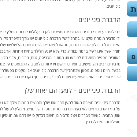
כיני יונים.
הדברת כיני יונים
כדי להימנע מכיני היונים ומהמצבים המציקים להן הן עלולות לגרום, מומלץ לבצע
ידי מדביר מומחה ומקצועי. בתהליך של הדברת כיני יונים יש צורך להיפרד מקן 
האזור מכל הלכלוך שהיונים גרמו, מהאוכל שהביאו לשם וכמובן מהלשלשת שלהן.
חומר אשר אינו רעיל ברמה גבוהה, כדי שלא יפגע חלילה בחיות אחרות ואך בבני 
באזורים נוספים המועדים לפורענות: מסתורי הכביסה, גגות, מרזבים, אדני חלון ו
מדבירים רבים משתמשים בחומרים ירוקים וידידותיים לסביבה המבוססים על צמחים
בבעלי חיים נוספים. מכיוון שבתהליך של הדברת כיני יונים אנו נוקטים בפעולה
של גירוש יונים ולהתקין אמצעים שונים לסילוק יונים, כגון: דוקרנים נגד יונים,
רשת
הדברת כיני יונים – למען הבריאות שלך
הדברת כיני יונים חשובה מאוד למען הבריאות שלך והרגשת הנוחות שלך. לא נעים ל
על גוף האדם גורמים לאי נעימות רבה ומהוות מטרד של ממש. מומלץ לפעול למען
אותן מהבית. כאשר מבררים אצל מדבירים, חשוב לבדוק כי יש להם את הניסיון וה
מושלם ומותאם לצרכיך.