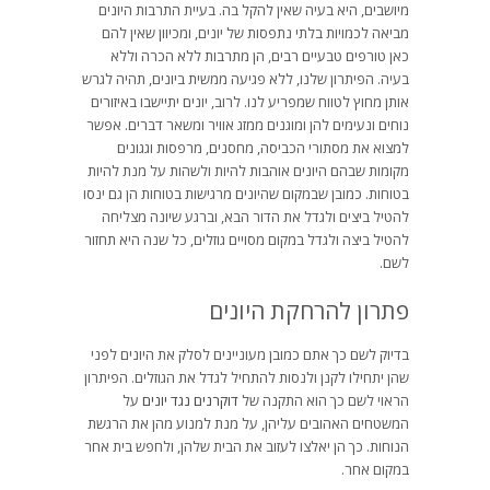
מיושבים, היא בעיה שאין להקל בה. בעיית התרבות היונים
מביאה לכמויות בלתי נתפסות של יונים, ומכיוון שאין להם
כאן טורפים טבעיים רבים, הן מתרבות ללא הכרה וללא
בעיה. הפיתרון שלנו, ללא פגיעה ממשית ביונים, תהיה לגרש
אותן מחוץ לטווח שמפריע לנו. לרוב, יונים יתיישבו באיזורים
נוחים ונעימים להן ומוגנים ממזג אוויר ומשאר דברים. אפשר
למצוא את מסתורי הכביסה, מחסנים, מרפסות וגגונים
מקומות שבהם היונים אוהבות להיות ולשהות על מנת להיות
בטוחות. כמובן שבמקום שהיונים מרגישות בטוחות הן גם ינסו
להטיל ביצים ולגדל את הדור הבא, וברגע שיונה מצליחה
להטיל ביצה ולגדל במקום מסויים גוזלים, כל שנה היא תחזור
לשם.
פתרון להרחקת היונים
בדיוק לשם כך אתם כמובן מעוניינים לסלק את היונים לפני
שהן יתחילו לקנן ולנסות להתחיל לגדל את הגוזלים. הפיתרון
הראוי לשם כך הוא התקנה של
דוקרנים נגד יונים
על
המשטחים האהובים עליהן, על מנת למנוע מהן את הרגשת
הנוחות. כך הן יאלצו לעזוב את הבית שלהן, ולחפש בית אחר
במקום אחר.