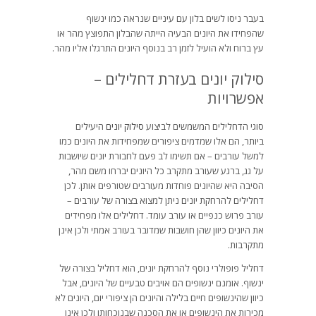
בעבר ניסו לשים בלון עם עיניים שנראה כמו ינשוף
שהפחידו את היונים הבעיה הייתה שהבלון התפוצץ מהר או
עץ ברוח ולא הועיל לזמן רב בנוסף היונים התרגלו אליו מהר.
סילוק יונים בעזרת דחלילים –
אפשרויות
סוגי הדחלילים המשמשים לביצוע
סילוק יונים
היעילים
ביותר, הם אלו שמדמים ציפורים שמפחידות את היונים כמו
למשל עורבים – אם תשימו לב פעם לחבורת יונים שיושבות
על גג, ברגע שעורב מתקרב כל היונים יברחו משם מהר,
הסיבה היא שהיונים פוחדות מעורבים שטורפים אותן. לכן
דחלילים להרחקת יונים ניתן למצוא בצורה של עורבים –
עורב פרוש כנפיים או עורב עומד. דחלילים אלו מפחידים
את היונים כיוון שהן חושבות שמדובר בעורב אמתי ולכן אינן
מתקרבות.
דחליל פופולרי נוסף להרחקת יונים, הוא דחליל בצורה של
ינשוף. אומנם ינשופים הם אויבים טבעיים של היונים, אבל
כיוון שהינשופים חיים בלילה והיונים הן ציפורי יום, היונים לא
מכירות את הינשופים או את הסכנה שבנוכחותו ולכן אינן