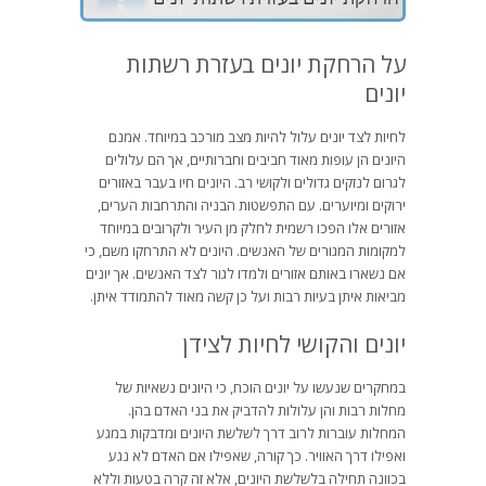
על הרחקת יונים בעזרת רשתות
יונים
לחיות לצד יונים עלול להיות מצב מורכב במיוחד. אמנם
היונים הן עופות מאוד חביבים וחברותיים, אך הם עלולים
לגרום לנזקים גדולים ולקושי רב. היונים חיו בעבר באזורים
ירוקים ומיוערים. עם התפשטות הבניה והתרחבות הערים,
אזורים אלו הפכו רשמית לחלק מן העיר ולקרובים במיוחד
למקומות המגורים של האנשים. היונים לא התרחקו משם, כי
אם נשארו באותם אזורים ולמדו לגור לצד האנשים. אך יונים
מביאות איתן בעיות רבות ועל כן קשה מאוד להתמודד איתן.
יונים והקושי לחיות לצידן
במחקרים שנעשו על יונים הוכח, כי היונים נשאיות של
מחלות רבות והן עלולות להדביק את בני האדם בהן.
המחלות עוברות לרוב דרך לשלשת היונים ומדבקות במגע
ואפילו דרך האוויר. כך קורה, שאפילו אם האדם לא נגע
בכוונה תחילה בלשלשת היונים, אלא זה קרה בטעות וללא