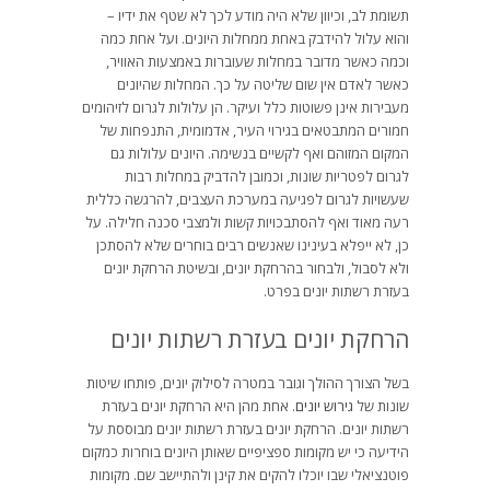
תשומת לב, וכיוון שלא היה מודע לכך לא שטף את ידיו –
והוא עלול להידבק באחת ממחלות היונים. ועל אחת כמה
וכמה כאשר מדובר במחלות שעוברות באמצעות האוויר,
כאשר לאדם אין שום שליטה על כך. המחלות שהיונים
מעבירות אינן פשוטות כלל ועיקר. הן עלולות לגרום לזיהומים
חמורים המתבטאים בגירוי העיר, אדמומית, התנפחות של
המקום המזוהם ואף לקשיים בנשימה. היונים עלולות גם
לגרום לפטריות שונות, וכמובן להדביק במחלות רבות
שעשויות לגרום לפגיעה במערכת העצבים, להרגשה כללית
רעה מאוד ואף להסתבכויות קשות ולמצבי סכנה חלילה. על
כן, לא ייפלא בעינינו שאנשים רבים בוחרים שלא להסתכן
ולא לסבול, ולבחור בהרחקת יונים, ובשיטת הרחקת יונים
בעזרת רשתות יונים בפרט.
הרחקת יונים בעזרת רשתות יונים
בשל הצורך ההולך וגובר במטרה לסילוק יונים, פותחו שיטות
שונות של
גירוש יונים
. אחת מהן היא הרחקת יונים בעזרת
רשתות יונים. הרחקת יונים בעזרת רשתות יונים מבוססת על
הידיעה כי יש מקומות ספציפיים שאותן היונים בוחרות כמקום
פוטנציאלי שבו יוכלו להקים את קינן ולהתיישב שם. מקומות