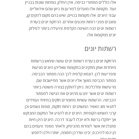
אלו כוללים מסתורי כביסה, אדן החלון, גומחות שונות בבניין
ועוד. מקומות אלו מועדים לפורענות כיוון שהם אידאליים
עבור היונים: אלו מקומות בנויים, שיש בהם מקום להקים קן,
ומוגנים מפני רוחות ופגעים אחרים. הרחקת יונים בעזרת
רשתות יונים הנה השיטה הקלסית והיעילה ביותר לסילוק
יונים ממקומות אלו.
רשתות יונים
הרחקת יונים
בעזרת רשתות יונים עושה שימוש ברשתות
מיוחדות אותן מתקינים במקומות שאליהן היונים מגיעות
ומפריעות לכן. דוגמא קלסית לכך הנה מסתור הכביסה.
מסתור הכביסה מושך אליו יונים אשר מתיישבות שם,
מרעישות ומלכלכות. ניתן להתקין בצורה פשוטה ביותר
רשתות יונים אשר ימנעו מהיונים את הגישה למסתור
הכביסה. הרשתות עשויות מחומרים חזקים במיוחד ועמידים
לתנאי מזג האוויר המשתנים: רוחות חזקות, סופות גשמים וכן
קרני השמש הקופחת. היונים ינסו להגיע אל המקום המבוקש
אך ייתקלו ברשת ולא יוכלו לעבור דרכה. היונים הינן חיות
סתגלניות אשר לומדות מהניסיון, ולאחר מספר פעמים בהם
הן ינסו להיכנס, יבינו שדרכן חסומה, יוותרו וילכו לחפש
מקום אחר.