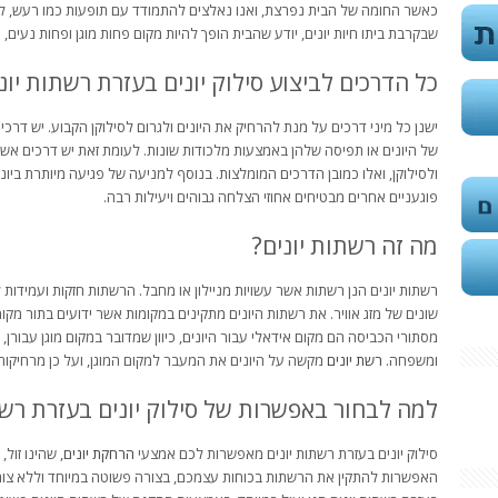
כאשר החומה של הבית נפרצת, ואנו נאלצים להתמודד עם תופעות כמו רעש, לכ
שבקרבת ביתו חיות יונים, יודע שהבית הופך להיות מקום פחות מוגן ופחות נעים,
כל הדרכים לביצוע סילוק יונים בעזרת רשתות יונ
ישנן כל מיני דרכים על מנת להרחיק את היונים ולגרום לסילוקן הקבוע. יש דרכי
של היונים או תפיסה שלהן באמצעות מלכודות שונות. לעומת זאת יש דרכים אשר 
ולסילוקן, ואלו כמובן הדרכים המומלצות. בנוסף למניעה של פגיעה מיותרת ביוני
פוגעניים אחרים מבטיחים אחוזי הצלחה גבוהים ויעילות רבה.
מה זה רשתות יונים?
רשתות יונים הנן רשתות אשר עשויות מניילון או מחבל. הרשתות חזקות ועמידות לאו
שונים של מזג אוויר. את רשתות היונים מתקינים במקומות אשר ידועים בתור מקו
מסתורי הכביסה הם מקום אידאלי עבור היונים, כיוון שמדובר במקום מוגן עבורן
ומשפחה.
רשת יונים
מקשה על היונים את המעבר למקום המוגן, ועל כן מרחיקות 
למה לבחור באפשרות של סילוק יונים בעזרת רשת
סילוק יונים בעזרת רשתות יונים מאפשרות לכם אמצעי
הרחקת יונים
, שהינו זול,
האפשרות להתקין את הרשתות בכוחות עצמכם, בצורה פשוטה במיוחד וללא צורך ב