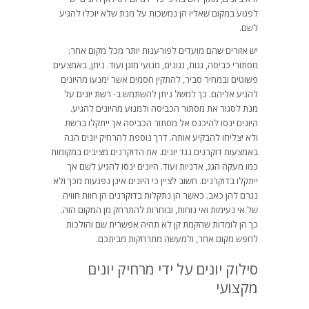
לפגוע במקום שאליו הן נמשכות על מנת שלא יוכלו להגיע
לשם.
יש אזורים שהם מועדים לפורענות יותר מכל מקום אחר:
מסתורי כביסה, גגות, גגונים, מנועי מזגן ועוד. ניתן, באמצעים
פשוטים ובמחיר סביר, להתקין חסמים אשר ימנעו מהיונים
להגיע אליהם. כך למשל ניתן להשתמש ב-
רשת יונים
על
מנת לסגור את מסתור הכביסה ולמנוע מהיונים להגיע.
היונים ינסו להיכנס אל מסתור הכביסה אך ייתקלו ברשת
ולא יצליחו להבקיע אותה. דרך נוספת להרחיק יונים הנה
באמצעות דוקרנים נגד יונים. את הדוקרנים מציבים במקומות
כמו מעקה הגג, אדניות ועוד. היונים ינסו להגיע לשם אך
ייתקלו בדוקרנים. חשוב לציין כי היונים אינן נפגעות מכך ולא
נגרם להן כאב. כאשר הן נתקלות בדוקרנים הן חוות חוויה
של אי נעימות ואי נוחות, ובוחרות להתרחק מן המקום הזה.
כך הן לומדות שהקמת קן לא תהיה אפשרית שם והולכות
לחפש מקום אחר, ולמעשה מתרחקות מביתכם.
סילוק יונים על ידי מרחיק יונים
מקצועי