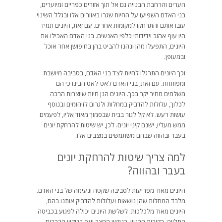
הערים והרחבת הבנייה גם אל תוך אזורים כפריים ומיוערים,
בני האדם השפיעו על החיות שגרו באזורים אלו ובגלל השינוי
עזבו אותם והתרחקו למקומות אחרים. עם זאת, היונים תמיד
היו עוף אהוב וידידותי כלפי האנשים. בני האדם האכילו את
היונים, התפעלו מהן ונהנו להביט בהן בחיפושן אחר אוכל
ובמעופן.
וכך היונים התרגלו לחיות לצד בני האדם, בסביבה מיושבת
ומפותחת. עם זאת, בני האדם לאט-לאט הבינו כי הם
משלמים מחיר יקר בכך. היונים הנן חיות שיוצרות הרבה
לכלוך, עלולות להדביק במחלות ולגרום לזיהומים ובנוסף
עושות רעש. לא קל לגור בבית שבסמוך מאוד אליו, לפעמים
ממש מעליו, ישנם קיני יונים. לכן, יש שיטות להרחקת יונים
בעבר ובהווה שבהם משתמשים במצבים אלו.
למה צריך שיטות להרחקת יונים
בעבר ובהווה?
היונים מאוד מפריעות לסביבה שקטה ונעימה של בני האדם.
מלבד המחלות שהן נושאות ועלולות להדביק אותנו בהם,
היונים מאוד מלכלכות. לשלשת היונים יכולה לפגוע בכביסה
התלויה, בקירות הבניין, בניקיון החצר ואף בניקיון הרכבים