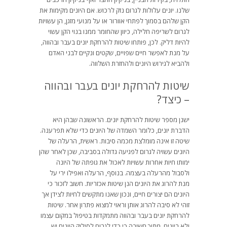
שלנו. יונים עלולות לגרום נזק לרכוש. אם היונים מקימות את
הקן שלהם בסמוך לפתחי אוורור או על מנועי מזגן, הן עשויות
לגרום לשריפה חלילה, כיוון שהחומר ממנו בנוי הקן עשוי
להיות דליק. לכן, פותחו שיטות להרחקת יונים בעבר ובהווה,
על מנת לאפשר חיים שפויים, שקטים ונקיים לבני האדם
ולהביא לגירוש היונים ולהחזרת השלווה.
שיטות להרחקת יונים בעבר ובהווה
– כיצד?
ישנן מספר שיטות להרחקת יונים. הראשונה שבהן היא
הדברת יונים, כלומר השמדה של היונים כדי שלא תפרענה.
שיטה זו אינה מומלצת מכמה סיבות. ראשית, הרעלה של
היונים עשויה לגרום לפגיעה גדולה בסביבה, שכן לאחר שהן
ימותו חיות אחרות עשויות לאכול את גופתה של היונה
ולסבול מהרעלה בעצמה. בנוסף, הרעלה ואפילו ירי על
מנת להרוג את היונים הנן שיטות אכזריות. חשוב לזכור כי
היונים הם יצורים חיים, ונכון שאנו מתקשים לחיות לצידן אך
זוהי לא סיבה להרוג אותן וראוי למצוא פתרון אחר. שיטות
להרחקת יונים בעבר ובהווה מתמקדות בטיפול במקום עצמו
ולא ביונים, מתוך חשיבה כי כדי לגרום לסילוק היונים יש