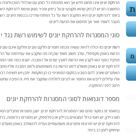
הרחקת יונים
אינו תחום חדש אך הוא מתפתח כל הזמן עם שכלולי הטכנולוגיה ו
החשובה הזו יש לבדוק שהוא מקצועי ובעל ניסיון ומכיר מגוון שיטות להרחקת היו
ביותר להרחקת יונים היא התקנת רשת על כל הפתח שדרכו נכנסות היונים. רשת
מעבר לאוויר ואור אך תחסום את הגישה ליונים.
סוגי המסגרות להרחקת יונים לשימוש רשת נגד יו
רשת יונים
כזו יכולה להיות עשויה מכמה חומרים חלקם טובים וחלקם אינם טוב
הרשת באופן מקסימלי, שלב חשוב מאוד שכן זה מה שיקבע את עמידותה של ה
תפקיד נוסף הוא לקבע את הרשת לאורך שנים אל המבנה. ישנם כמה סוגי המס
להרחקת יונים באופן מושלם לסוג הרשת בה משתמשים ולסוג המבנה אליו מחבר
האתגרים שיציב להם הטבע במקום הספציפי בו הן מוקמות. יתכן ויש חשיפה רבה
אלו עלולים לייבש את החומר או לגרום לחלודה שתקצר את חייו. זו הסיבה שח
היטב לפני ההתקנה.
מספר דוגמאות לסוגי המסגרות להרחקת יונים
במאמר זה נסקור מהם סוגי המסגרות להרחקת יונים. ישנן מסגרות מחבלים המ
חוט ניילון, יש חוטי ברזל המצופים בניילון או בפלסטיק, יש מסגרות נירוסטה, בר
להרחקת יונים יש יתרונות וחסרונות משמעותיים ועליה להשתלב באופן מושלם
שיחזיקו לזמן רב ביחד.