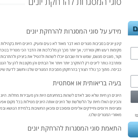
סוגי המסגרות להרחקת יונים
מידע על סוגי המסגרות להרחקת יונים
קינון יונים בסביבות מגורים הוא דבר מאוד לא נעים ומעיק. היונים חיות בקהילות
מקימות רעש חזק וטורדני, אך יותר מכך הן מלכלכות וזה הדבר הכי מטריד בנוכח
וקור, מוגנים מגשם, שמש ורוח שבהם יוכלו לשהות ולהטיל את ביציהן ולהתרבות.
ומתרבה נותר ליונים רק להתקרב יותר ויותר אל הבתים והן מקוננות להן על הגגו
כביסה. מתוך כך נולד הצורך בהרחקתן מסביבת המגורים שלנו וחשוב לדעת שיש
בעיה בריאותית או אסתטית
היונים הן חיות שלא טוב לאדם לשהות במחיצתם היות והן מעבירות מחלות. היוני
והכינים האלו חיות על הלשלשת של היונים אותה היונים מטילות בכל מקום אפשר
ומציפות וירוסים וחיידקים אלימים ומסוכנים ומכאן החשיבות בלמידת הנושא וב
מאזורי המגורים שלנו.
!
התאמת סוגי המסגרות להרחקת יונים