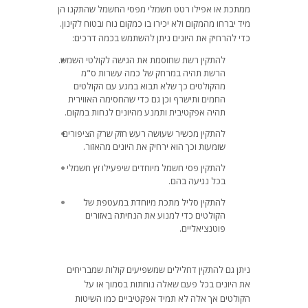
ממתכת או אפילו רטט חשמלי מפסי החשמל שהתקנו הן
מיד יברחו מהמקום ולא יכירו בו כמקום נוח ובטוח לקינון.
כדי להרחיק את היונים ניתן להשתמש בכמה דרכים:
להתקין רשת שחוסמת את הגישה לקולטי השמש.
הרשת תהיה במרחק של כמה עשרות ס"מ
מהקולטים כך שלא תבוא במגע עם הקולטים
החמים ותישרף וכן גם כדי שהחסימה האווירית
תהיה אפקטיבית ותמנע מהיונים לנחות במקום.
להתקין מכשיר שעושה רעש חזק שרק הציפורים
שומעות וכך הוא ירחיק את היונים מהאזור.
להתקין פסי חשמל מיוחדים שיפעילו זץ חשמלי
בכל נגיעה בהם.
להתקין סליל מתכת מיוחדת במעטפת של
הקולטים כדי למנוע את הנחיתה באזורים
פוטנציאליים.
ניתן גם להתקין דחלילים שמשפיעים קולות שמבריחים
את היונים בכל פעם שאלה נוחתות בסמוך או על
הקולטים אך אלה לא תמיד אפקטיביים כמו השיטות