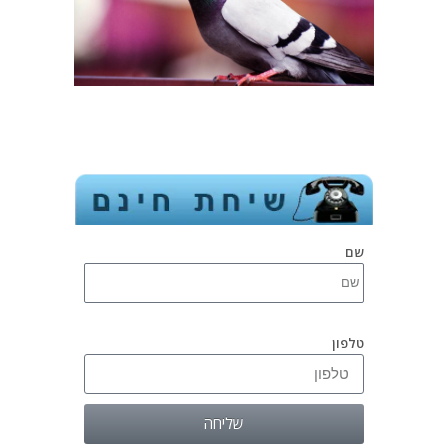
שם
טלפון
שליחה