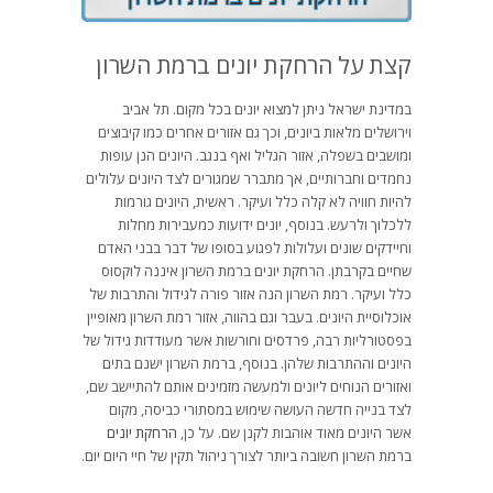
קצת על הרחקת יונים ברמת השרון
במדינת ישראל ניתן למצוא יונים בכל מקום. תל אביב
וירושלים מלאות ביונים, וכך גם אזורים אחרים כמו קיבוצים
ומושבים בשפלה, אזור הגליל ואף בנגב. היונים הנן עופות
נחמדים וחברותיים, אך מתברר שמגורים לצד היונים עלולים
להיות חוויה לא קלה כלל ועיקר. ראשית, היונים גורמות
ללכלוך ולרעש. בנוסף, יונים ידועות כמעבירות מחלות
וחיידקים שונים ועלולות לפגוע בסופו של דבר בבני האדם
שחיים בקרבתן. הרחקת יונים ברמת השרון איננה לוקסוס
כלל ועיקר. רמת השרון הנה אזור פורה לגידול והתרבות של
אוכלוסיית היונים. בעבר וגם בהווה, אזור רמת השרון מאופיין
בפסטורליות רבה, פרדסים וחורשות אשר מעודדות גידול של
היונים וההתרבות שלהן. בנוסף, ברמת השרון ישנם בתים
ואזורים הנוחים ליונים ולמעשה מזמינים אותם להתיישב שם,
לצד בנייה חדשה העושה שימוש במסתורי כביסה, מקום
אשר היונים מאוד אוהבות לקנן שם. על כן,
הרחקת יונים
ברמת השרון חשובה ביותר לצורך ניהול תקין של חיי היום יום.