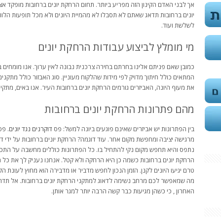
אך לבני האדם הקינון הזה מפריע ביותר. תחום הרחקת יונים ברחובות מופקד אצלנ
יונים ברחובות תדאג שאתם לא תסבלו לא מהמיית היונים ולא מכל תופעות הלוואי
לשלשת ועוד.
מי מומלץ לביצוע עבודות הרחקת יונים
כמובן שאם פניתם אלינו בחרתם בחירה צרכנית נבונה לאין ערוך. אנו מומחים 
המתאים כולל חיתוך מדויק לפי מידות שהלקוח מעוניין. סוג האבזור כולל מתקני
את מעוף היונה, האביזרים גורמים הרחקת יונים ברחובות העיר. אנו באים, מתקי
מהם פתרונות הרחקת יונים ברחובות
בין הפתרונות יש אביזרים שאינם פוגעים ביונה למשל: פס
דוקרנים נגד יונים
. פס
מרגישה יציבה ומחפשת מקום אחר. עוד דוגמה? הרחקת יונים ברחובות על ידי ד
נתפס והיא תחפש מקום נקי להתחיל בו. כל הפתרונות כוללים מחשבה על התכונ
הרחקת יונים ברחובות כשמה כן היא הרחקה ולא קטל. אנחנו נעניק לך את כל המ
טרם יגיעו היונים לקנן. הזמן הנכון לחפש מדביר או מדבירה הוא מחוץ לעונת הקינ
מה שמאפשר לכם מרחב נשימה לדאוג למתקני הרחקת יונים ברחובות. אל תדחו
האחרון , כי כשהן מגיעות כבר קשה הרבה יותר למגר אותן.