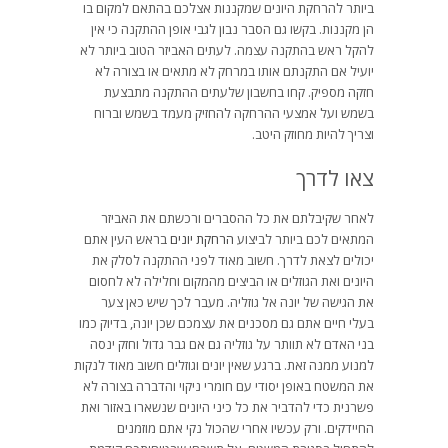
ביותר להרחקת היונים שמקננות אצלכם בהתאם למקום בו
הן מקננות. בקשו גם הסבר נבון לגבי אופן ההתקנה כי אין
להקל ראש בהתקנה עצמה. לעתים האביזר הטוב ביותר לא
יועיל אם התקנתם אותו במרחק לא מתאים או בצורה לא
חזקה מספיק. קחו בחשבון שלעתים ההתקנה מתבצעת
בשמש ועל אמצעי ההרחקה להחזיק מעמד בשמש וברוח
וצריך להיות מחוזק היטב.
צאו לדרך
לאחר שקיבלתם את כל ההסברים ורכשתם את האביזר
המתאים לכם ביותר לביצוע
הרחקת יונים
בראש העין אתם
יכולים לצאת לדרך. חשוב מאוד לפני ההתקנה לסלק את
היונים ואת הגוזלים או הביצים מהמקום וחלילה לא לחסום
את הגישה של יונה אל גוזליה. מעבר לכך שיש כאן צער
בעלי חיים אתם גם מסכנים את עצמכם שכן יונה, בדיוק כמו
בני האדם לא תוותר על גוזליה גם אם גבר גדול וחזק ינסה
למנוע ממנה זאת. ברגע שאין יונים וגוזלים חשוב מאוד לנקות
את המשטח באופן יסודי עם חומרי ניקוי והדברה בצורה לא
פשרנית כדי להדביר את כל כיני היונים שנשארו באזור ואת
החיידקים. ורק עכשיו אחרי שהכול נקי אתם מוזמנים