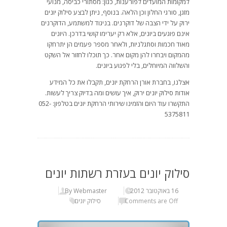
למקומות המועדים לפורענות, כגון: מסתורי כביסה, מנועי
מזגן, סורגי החלון וכן הלאה. בנוסף, ניתן לבצע סילוק יונים
ירוק על ידי הצבה של דוקרנים. בניגוד למשתמע, הדוקרנים
אינם פוגעים ביונים, אלא רק יערימו קושי בדרכן. היונים
מאוד חכמות וסתגלניות, ולאחר מספר פעמים הן יתרחקו
מהמקום ויבחרו להן מקום אחר. כך תוכלו לחזור אל השקט
והשלווה המיוחלים, בלי לפגוע ביונים.
אצלנו, בחברת אורן הרחקת יונים, תקבלו את כל המידע
אודות סילוק יונים ירוק, איך עושים ומה בדיוק צריך לעשות.
התקשרו עוד היום והזמינו שירותי הרחקת יונים בטלפון: 052-
5375811
סילוק יונים בעזרת רשתות יונים
16 באוקטובר 2012
By Webmaster
Comments are Off
סילוק יונים