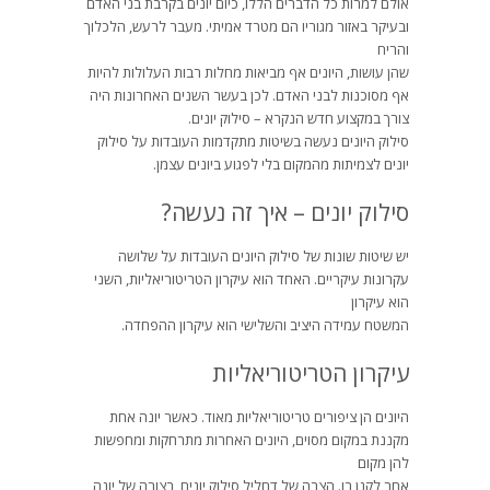
אולם למרות כל הדברים הללו, כיום יונים בקרבת בני האדם
ובעיקר באזור מגוריו הם מטרד אמיתי. מעבר לרעש, הלכלוך
והריח
שהן עושות, היונים אף מביאות מחלות רבות העלולות להיות
אף מסוכנות לבני האדם. לכן בעשר השנים האחרונות היה
צורך במקצוע חדש הנקרא – סילוק יונים.
סילוק היונים נעשה בשיטות מתקדמות העובדות על סילוק
יונים לצמיתות מהמקום בלי לפגוע ביונים עצמן.
סילוק יונים – איך זה נעשה?
יש שיטות שונות של סילוק היונים העובדות על שלושה
עקרונות עיקריים. האחד הוא עיקרון הטריטוריאליות, השני
הוא עיקרון
המשטח עמידה היציב והשלישי הוא עיקרון ההפחדה.
עיקרון הטריטוריאליות
היונים הן ציפורים טריטוריאליות מאוד. כאשר יונה אחת
מקננת במקום מסוים, היונים האחרות מתרחקות ומחפשות
להן מקום
אחר לקנן בו. הצבה של דחליל סילוק יונים, בצורה של יונה