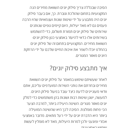
הסיבה שבגללה צריך סילוק יונים השוואת מחירים הנה
המקצועיות בתחום שהולכת וגוברת. כך, אם בעבר סילוק
יונים היה מתבצע על ידי שיטות שונות ועצמאיות שהיו הרבה
פעמים גם לא מאד יעילות, היום קיימים גופים שנותנים
שירותים של סילוק יונים תמורת תשלום, כדי להשתמש
בשירותים אלו כדאי להיעזר באמצעי כגון סילוק יונים-
השוואת מחירים. המקצועיים בתחום זה של סילוק יונים
בהחלט יוכלו לשפר את איכות החיים שלכם על ידי הרחקת
היונים מאזור המגורים.
איך מתבצע סילוק יונים?
לאחר שעשיתם שימוש במאמר על סילוק יונים השוואת
מחירים ובחרתם את נותני השירות המועדפים עליכם, אתם
וודאי מעוניינים לדעת כיצד עובד בפעול סילוק היונים.
למעשה, ישנן שיטות רבות ושונות בהן משתמשים כדי לסלק
יונים מאזור מגורים. השיטה היעילה ביותר, למרבה הצער
הכי פחות מומלצת. הסיבה לכך היא שהשיטה המועילה
ביותר היא הדברת יונים על ידי רעל מתאים. מדובר באמצעי
אכזרי ופוגעני ולכן למרות היעילות, מאד לא מומלץ לעשות
שימוש באמצעי זה.