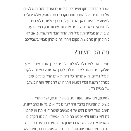
ישנם פתרונות מקצועיים לסילוק יונים ואחד מהם הוא לשים
על הפתחים ועל המרפסות דוקרנים מפלסטיק שלא יכולים
לפצוע את היונים אך הם מועילים בכך שליונים לא נוח
לנחות על משטח זה. יונים צריכות יציבות, ורק במקום עם
יציבות הן מצליחות לגדל את הדור הבא ולהשתקע. אם לא
נוח להן הן מחפשות מקום אחר, וזה פיתרון מצויין בשבילכם.
מה הכי חשוב?
חשוב מאד לשים לב לא לתת ליונים לקנן. אם רוצים לבצע
סילוק יונים
חשוב לא לתת להן לקנן. אם יונה הצליחה לקנן
ולגדל גוזלים, היא תחזור כל הזמן לאותו המקום לקנן שוב
במהלך השנה וכדי למנוע את זה יש להפחיד אותה בשלב
של בניית הקן.
לסיכום, אם אתם מעוניינים בסילוק יונים, יש להתמקד
בשיטות הומניות בלבד ולא לגרום נזק או צער או כאב ליונה.
חשוב מאד לשים דגש על אמצעים שיפחידו אותה או יגרמו
לה לאי נוחות ולא יפגעו בה פיזית. אפשרויות כמו דוקרנים
כואבים או רעל לא בא בחשבון גם מבחינת פגיעה בסביבה
וגם מבחינת הומניות. סה"כ היונה לא פוגעת בכם, ואם היא