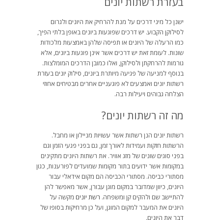
בעזרת רשתות יונים
ישנן כל מיני דרכים על מנת להרחיק את היונים ולגרום
לסילוקן הקבוע. יש דרכים שפוגעות ביונים באופן בלתי הפיך,
כמו הרעלה של היונים או תפיסה שלהן באמצעות מלכודות
שונות. לעומת זאת יש דרכים אשר אינן פוגעות ביונים, אלא
גורמות להרחקתן ולסילוקן, ואלו כמובן הדרכים המומלצות.
בנוסף למניעה של פגיעה מיותרת ביונים, סילוק יונים בעזרת
רשתות יונים ואמצעים לא פוגעניים אחרים מבטיחים אחוזי
הצלחה גבוהים ויעילות רבה.
מה זה רשתות יונים?
רשתות יונים הנן רשתות אשר עשויות מניילון או מחבל.
הרשתות חזקות ועמידות לאורך זמן, גם בפני פגעי הזמן וגם
בפני סוגים שונים של מזג אוויר. את רשתות היונים מתקינים
במקומות אשר ידועים בתור מקומות שמועדים לפורענות, כגון
מסתורי כביסה. מסתורי הכביסה הם מקום אידאלי עבור
היונים, כיוון שמדובר במקום מוגן עבורן, אשר מאפשר להן
להתיישב שם ולהקים קן ומשפחה.
רשת יונים
מקשה על
היונים את המעבר למקום המוגן, ועל כן מרחיקות בסופו של
דבר את היונים.