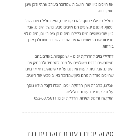
את היונים כיוון שהן חושבות שמדובר בעורב אמתי ולכן אינן
מתקרבות.
דחליל פופולרי נוסף להרחקת יונים, הוא דחליל בצורה של
ינשוף. אומנם ינשופים הם אויבים טבעיים של היונים, אבל
כיוון שהינשופים חיים בלילה והיונים הן ציפורי יום, היונים לא
מכירות את הינשופים או את הסכנה שבנוכחותו ולכן אינן
בורחות.
דחלילי בזים להרחקת יונים – יש מקומות בעולם בהם
משתמשים בבזים מאולפים על מנת להפחיד ולהרחיק את
היונים. אבל ניתן לעזות זאת גם על ידי שימוש בדחלילי בזים
שהיונים פוחדות מהם כיוון שמדובר באויב טבעי של היונים.
אצלנו, בחברת אורן הרחקת יונים, תוכלו לקבל מידע נוסף
על סילוק יונים בעזרת דחלילים.
התקשרו והזמינו שירותי הרחקת יונים: 052-5375811
סילוק יונים בעזרת דוקרנים נגד