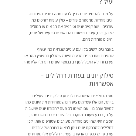
יעיל ?
על מנת להפחיד יונים צריך לדעת ממה היונים מפחדות.
יונים פוחדות ממספר ציפורים – כולן עופות דורסים כמו
עורבים – שתוקפים יונים וטורפים את הביצים או הגוזלים
שלהן, בזים, עיטים וינשופים הם אויבים טבעיים של יונים,
והיונים פוחדות מהם.
בעבר ניסו לשים בלון עם עיניים שנראה כמו ינשוף
שהפחידו את היונים הבעיה הייתה שהבלון התפוצץ מהר או
עץ ברוח ולא הועיל לזמן רב בנוסף היונים התרגלו אליו מהר.
סילוק יונים בעזרת דחלילים –
אפשרויות
סוגי הדחלילים המשמשים לביצוע
סילוק יונים
היעילים
ביותר, הם אלו שמדמים ציפורים שמפחידות את היונים כמו
למשל עורבים – אם תשימו לב פעם לחבורת יונים שיושבות
על גג, ברגע שעורב מתקרב כל היונים יברחו משם מהר,
הסיבה היא שהיונים פוחדות מעורבים שטורפים אותן. לכן
דחלילים להרחקת יונים ניתן למצוא בצורה של עורבים –
עורב פרוש כנפיים או עורב עומד. דחלילים אלו מפחידים