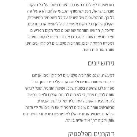
דעו שאתם לא לבד במערכה. היונים פשטו על כל חלקה
טובה בישראל, מפני שהטורף הטבעי שלהם לא פעיל פה
כל כך. ההתפשטות של היונים על כל השטחים המיושבים,
והקינון שלהן בכל מקום אפשרי, יכול להוציא אדם מדעתו.
הליכלוך, הרעש והזוהמה שפושטים בכל מקום מפריעים
מאד ומביאים אותנו למצב בו אנחנו חייבים לנקוט בטיפול
למטרת
הרחקת יונים
. פתרונות מקצועיים לסילוק יונים הינו
עוזר מאוד ונוח מאוד.
גירוש יונים
למעשה, ישנם פתרונות מקצועיים לסילוק יונים. אנחנו
ננקוט בשיטות הומניות וללא צער בעלי חיים. בסך הכל
מפריע לנו שהיונה בשטח שלנו, ושיטה הומנית תוכל לגרש
אותה למקום אחר, כי לא היה לה נוח אצלנו ולא כי נכאיב
לה. אופציה ראשונה היא תליה של כל מיני אביזרים
מרשרשים וזוהרים שיכולים להפחיד את היונים על ידי תזוזה
שלהם ורישרוש. אביזרים אלו לא פוגעים ביונים ורק מפחידים
אותן ולכן זו דרך אידיאלית ביותר.
דוקרנים מפלסטיק