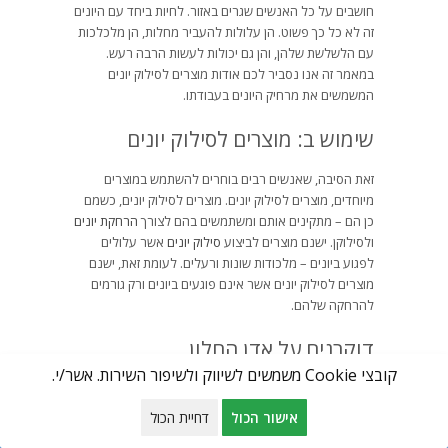
חושבים על כל האנשים שגרים באזור. לחיות ביחד עם היונים
זה לא כל כך פשוט. הן עלולות להעביר מחלות, הן מלכלכות
עם הלשלשת שלהן, והן גם יכולות לעשות הרבה רעש.
במאמר זה אנו נסביר לכם אודות מוצרים לסילוק יונים
המשמשים את מרחיק היונים בעבודתו.
שימוש ב: מוצרים לסילוק יונים
זאת הסיבה, שאנשים רבים בוחרים להשתמש במוצרים
מיוחדים, מוצרים לסילוק יונים. מוצרים לסילוק יונים, כשמם
כן הם – מתקינים אותם ומשתמשים בהם לצורך
הרחקת יונים
ולסילוקן. ישנם מוצרים לביצוע
סילוק יונים
אשר עלולים
לפגוע ביונים – מלכודות שונות ורעלים. לעומת זאת, ישנם
מוצרים לסילוק יונים אשר אינם פוגעים ביונים ורק גורמים
להרחקה שלהם.
דוקרנים על אדן החלון
קובצי Cookie משמשים לשיווק ולשיפור השירות. אשר/י.
אחד המקומות שיונים מאוד אוהבות הוא אדן החלון. מדובר
במקום נוח, פתוח אבל מוגן, שניתן בקלות להקים בו קן יונים.
אישור הכול
דחיית הכול
כדי להרחיק את היונים, ניתן להציב דוקרנים על החלון.