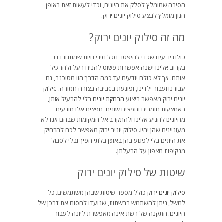
הסיבה שמומלץ לסלק את היונים, וכדי לעשות זאת באופן
הגון מומלץ לבצע סילוק יונים ירוק.
מה זה סילוק יונים ירוק?
כולם יודעים שכדי להיפטר מכל מיני חיות שמתגוררות
בקרוב אלינו ישנה אפשרות פשוט להניח רעל ולהרעיל
אותם. אך לא כולם יודעים עד כמה הדרך הזו מסוכנת, גם
עבורנו ועבור ילדינו, ופוגעת בסביבה בצורה חמורה. סילוק
יונים ירוק מאפשר ביצוע
הרחקת יונים
בלי להרעיל אותן,
באמצעות חומרים וחפצים שונים. חפצים אלו מונעים
מהיונים להגיע אלינו ולהתקרב אל המקומות שבהם אנו לא
מעוניינים שהן יהיו. סילוק יונים ירוק מאפשר לכם להרחיק
את היונים בלי לפגוע בהן באופן בלתי הפיך ובלי לסבול
מנקיפות מצפון על הרעלתן.
שיטות של סילוק יונים ירוק
סילוק יונים
ירוק כולל מספר שיטות שבהן משתמשים. כל
למשל, ניתן להשתמש ברשתות, שנועדו לחסום את דרכן של
היונים. התקנה של רשת אינה מאפשרת ליונה לעבור