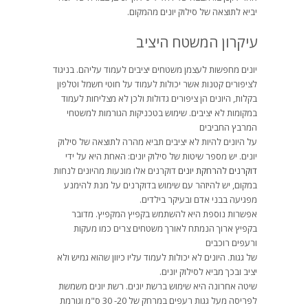
יביא לתוצאה של סילוק יונים מהמקום.
עיקרון המשטח היציב
יונים מחפשות לעצמן משטחים יציבים לעמוד עליהם. בניגוד
לציפורים קטנות אשר יכולות לעמוד על חוטי חשמל וטלפון
בקלות, היונים הן ציפורים גדולות ולכן לא מצליחות לעמוד
במקומות לא יציבים. שימוש בטכניקות הגורמות למשטחי
המרבץ החביבים
על היונים להיות לא יציבים תביא מהרה לתוצאה של סילוק
יונים. יש מספר שיטות של סילוק יונים: האחת היא על ידי
דוקרנים להרחקת יונים
דוקרנים אלו מונעות מהיונים לנחות
במקום, יש להיזהר עם שימוש בדוקרנים על מנת להימנע
מפגיעה בבני אדם ובעיקר בילדים.
אפשרות נוספת היא להשתמש בקפיץ המקפיץ. מדובר
בקפיץ ארוך הנמתח לאורך משטחים צרים כמו מעקות
ורעפים רוכבים
של גגות. היונים לא יכולות לעמוד עליו כיוון שהוא גמיש ולא
יציב ובכך מביא לסילוק יונים.
שיטה אחרונה היא שימוש ברשת יונים. רשת יונים משמשת
לפריסה מעל גגות רעפים במרחק של 20- 30 ס"מ וגורמת