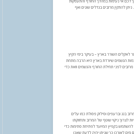
וך לכם אי נעימות במהלך החורף והתעסקות
 ניתן להתקין מרזבים בגדלים שונים ואף
ותר לאקלים השורר בארץ – בעיקר בימי הקיץ
כמות הגשמים שיורדת בארץ היא הרבה מתחת
רזבים לפני תחילת החורף והגשמים וזאת כדי
מרזב בגג וברעפים וסילוק פסולת כמו עלים
ת לצרוך ניקוי שוטף של המרזב ותחזוקתו
 להשתמש בקפיץ המיועד לפתיחת סתימות כדי
מים לאורכו כך שניתן יהיה לדעת שאכן