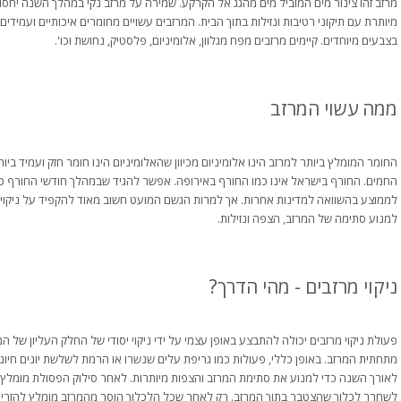
מרזב זהו צינור מים המוביל מים מהגג אל הקרקע. שמירה על מרזב נקי במהלך השנה יחס
מיותרת עם תיקוני רטיבות ונזילות בתוך הבית. המרזבים עשויים מחומרים איכותיים ועמידים.
בצבעים מיוחדים. קיימים מרזבים מפח מגלוון, אלומיניום, פלסטיק, נחושת וכו'.
ממה עשוי המרזב
החומר המומלץ ביותר למרזב הינו אלומיניום מכיוון שהאלומיניום הינו חומר חזק ועמיד בי
החמים. החורף בישראל אינו כמו החורף באירופה. אפשר להגיד שבמהלך חודשי החורף 
לממוצע בהשוואה למדינות אחרות. אך למרות הגשם המועט חשוב מאוד להקפיד על ניקוי מ
למנוע סתימה של המרזב, הצפה ונזילות.
ניקוי מרזבים - מהי הדרך?
פעולת ניקוי מרזבים יכולה להתבצע באופן עצמי על ידי ניקוי יסודי של החלק העליון של ה
מתחתית המרזב. באופן כללי, פעולות כמו גריפת עלים שנשרו או הרמת לשלשת יונים חיוניו
לאורך השנה כדי למנוע את סתימת המרזב והצפות מיותרות. לאחר סילוק הפסולת מומלץ
לשחרר לכלוך שהצטבר בתוך המרזב. רק לאחר שכל הלכלוך הוסר מהמרזב מומלץ להזרים 