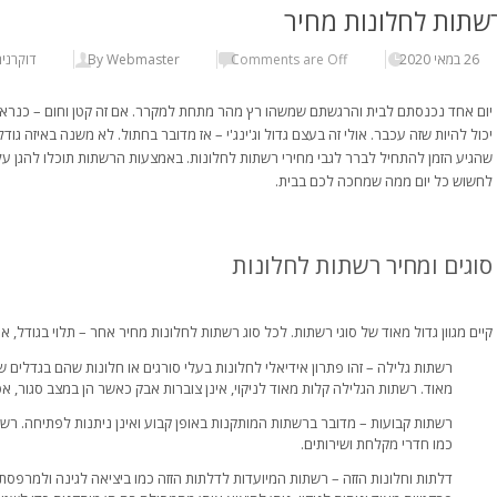
שתות לחלונות מחיר
26 במאי 2020
Comments are Off
By Webmaster
דוקרנים
יום אחד נכנסתם לבית והרגשתם שמשהו רץ מהר מתחת למקרר. אם זה קטן וחום – כנראה ש
יכול להיות שזה עכבר. אולי זה בעצם גדול וג'ינג'י – אז מדובר בחתול. לא משנה באיזה גו
שהגיע הזמן להתחיל לברר לגבי מחירי רשתות לחלונות. באמצעות הרשתות תוכלו להגן על
לחשוש כל יום ממה שמחכה לכם בבית.
סוגים ומחיר רשתות לחלונות
קיים מגוון גדול מאוד של סוגי רשתות. לכל סוג רשתות לחלונות מחיר אחר – תלוי בגודל, איכ
רשתות גלילה – זהו פתרון אידיאלי לחלונות בעלי סורגים או חלונות שהם בגדלים שו
מאוד. רשתות הגלילה קלות מאוד לניקוי, אינן צוברות אבק כאשר הן במצב סגור, א
רשתות קבועות – מדובר ברשתות המותקנות באופן קבוע ואינן ניתנות לפתיחה. רש
כמו חדרי מקלחת ושירותים.
דלתות וחלונות הזזה – רשתות המיועדות לדלתות הזזה כמו ביציאה לגינה ולמרפסת