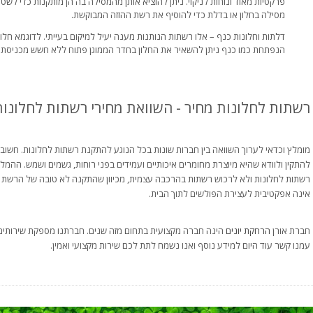
פרקטיות מאוד ונוחות לניקוי. ניתן להוציא אותן מהמסילה בה הן מותקנות כדי לשט
מסילה בחלון או בדלת כדי להוסיף את רשת ההזזה המבוקשת.
דלתות וחלונות כנף – אלו רשתות הנותנות מענה יעיל למיקום בעייתי. לדוגמא ח
הנפתחת כמו כנף ניתן להשאיר את החלון בחדר הממוגן פתוח ללא חשש מכניסת 
רשתות לחלונות מחיר - השוואת מחירי רשתות לחלונות
מומלץ וכדאי לערוך השוואה בין חברות שונות בכל הנוגע להתקנת רשתות לחלונות. חשו
להתקין ולוודא שהיא מיוצרת מחומרים איכותיים ועמידים בפני רוחות, גשמים ושמש. 
רשתות לחלונות ולא לרכוש רשתות בהרכבה עצמית, מכיוון שהתקנה לא טובה של הרשת ע
אינה אפקטיבית לעצירת הפולשים לתוך הבית.
חברת אורן
הרחקת יונים
הינה חברה מקצועית בתחום מזה שנים. חברתנו מספקת שירותים א
עמנו קשר עוד היום למידע נוסף ואנו נשמח לתת לכם שירות מקצועי ואמין.