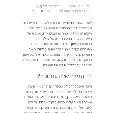
29 ביולי 2020
By Webmaster
Comments are Off
הרחקת יונים
לאורך השנים פותחו שיטות שונות להרחקת היונים כיוון
שמרבית השיטות המסורתיות פשוט לא ממש עזרו.
היונים חכמות יותר ממה שחושבים אולם פועלות על
האינסטינקטים ההישרדותיים שלהן ולכן דרכי
ההתמודדות אתן הן שונות. מה גם שעם יונים אנו
מתנהגים בצורה הומנית יותר ופועלים להדביר אותן
מתוך כוונה להרחיק אותן ממקום מסוים ולא לחסל אותן.
הרחקת יונים לצמיתות קשה יותר מהרחקה רגילה ועל כן
צריך לפעול ביצירתיות להשגת המטרה.
מה הבעיה שלנו עם יונים?
היונה היא בסך הכול לא בעל חיים תוקפני או משהו
שיכול להזיק לנו על הנייר יותר מדי לא? אז מדוע היא
נחשבת כמזיק? ובכן, היונה נחשבת כמזיק בשל העובדה
שאלה נושאות עליהן כינים ומזיקים אחרים שיכולים
לעבור אל האדם ולהעביר מחלות ועל כן אינן רצויות
בסביבתנו. זאת ועוד שהן חיות בלהקות ועושות רעש חזק