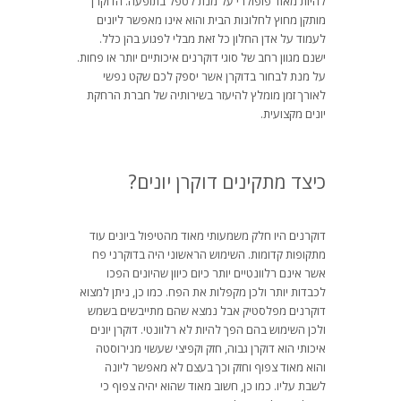
להיות מאוד פופולרי על מנת לטפל בתופעה. הדוקרן
מותקן מחוץ לחלונות הבית והוא אינו מאפשר ליונים
לעמוד על אדן החלון כל זאת מבלי לפגוע בהן כלל.
ישנם מגוון רחב של סוגי דוקרנים איכותיים יותר או פחות.
על מנת לבחור בדוקרן אשר יספק לכם שקט נפשי
לאורך זמן מומלץ להיעזר בשירותיה של חברת הרחקת
יונים מקצועית.
כיצד מתקינים דוקרן יונים?
דוקרנים היו חלק משמעותי מאוד מהטיפול ביונים עוד
מתקופות קדומות. השימוש הראשוני היה בדוקרני פח
אשר אינם רלוונטיים יותר כיום כיוון שהיונים הפכו
לכבדות יותר ולכן מקפלות את הפח. כמו כן, ניתן למצוא
דוקרנים מפלסטיק אבל נמצא שהם מתייבשים בשמש
ולכן השימוש בהם הפך להיות לא רלוונטי. דוקרן יונים
איכותי הוא דוקרן גבוה, חזק וקפיצי שעשוי מנירוסטה
והוא מאוד צפוף וחזק וכך בעצם לא מאפשר ליונה
לשבת עליו. כמו כן, חשוב מאוד שהוא יהיה צפוף כי