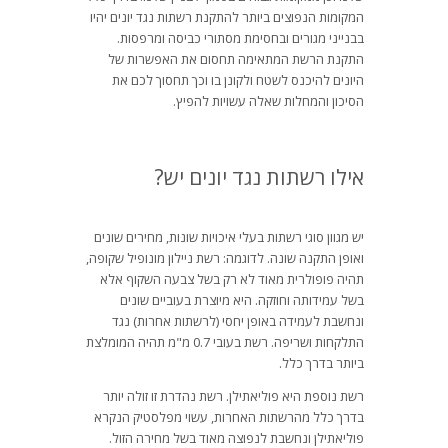
המקומות הנפוצים ביותר להתקנת רשתות נגד יונים יהיו
בבנייני מגורים ובחסימת מסתורי כביסה ומרפסות.
התקנת הרשת המתאימה תחסום את האפשרות של
היונים להיכנס לשטח ולקונן בו וכך תחסוך לכם את
הסיכון והמחלות שאלה עשויות להפיץ.
אילו רשתות נגד יונים יש?
יש מגוון סוגי רשתות בעלי איכויות שונות, מחירים שונים
ואופן התקנה שונה. לדוגמה: רשת ניילון מונופיל שקופה,
תהיה פופולרית מאוד לא רק בשל צבעה השקוף אלא
בשל עמידותה וחוזקה. היא מיוצרת בעוביים שונים
ונחשבת לעמידה באופן יחסי (לרשתות אחרות) נגד
התלקחות ושריפה. רשת בעובי 0.7 מ"מ תהיה המומלצת
ביותר בדרך כלל.
רשת נוספת היא פוליאתילן. רשת נהדרת זו זולה יותר
בדרך כלל מהרשתות האחרות, עשוי מפלסטיק הנקרא
פוליאתילן ונחשבת לנפוצה מאוד בשל מחירה הזול.