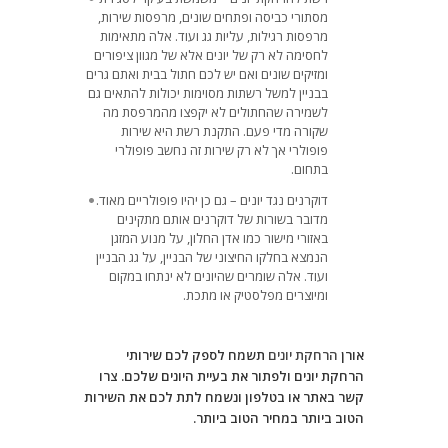
מסתורי כביסה ופתחים שונים, מרפסות שירות,
מרפסות רגילות, עליות גג ועוד. אלה מתאימות
לחסימה לא רק של יונים אלא של מגוון ציפורים
ומזיקים שונים ואם יש לכם חתול בבית ואתם גרים
בבניין למשל רשתות מסוימות יכולות להתאים גם
לשמירה שהחתולים לא יקפצו מהמרפסת מה
שקורה מדי פעם. התקנת רשת היא שירות
פופולרי אך לא רק שירות זה נחשב פופולרי
בתחום.
דוקרנים נגד יונים – גם כן יהיו פופולריים מאוד.
מדובר בשורות של דוקרנים אותם מתקינים
באזורי מישור כמו אדן החלון, על מנוע המזגן
הנמצא בחלקו החיצוני של הבניין, על גג הבניין
ועוד. אלה שומרים שהיונים לא ינתחו במקום
ומיוצרים מפלסטיק או מתכת.
אורן
הרחקת יונים
תשמח לספק לכם שירותי
הרחקת יונים ולפתור את בעיית היונים שלכם. צרו
קשר באתר או בטלפון ונשמח לתת לכם את השירות
הטוב ביותר במחיר הטוב ביותר.