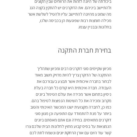
ביכולתה של היונה לזהות את הרווחים שבין הקוצים
ולהתיישב ביניהם. את הדוקרנים יש להתקין בקצה הגג
מה שמונע מהיונה להתיישב עליו ולהטיל לשלשת אשר
מכילה חומצות רבות שפוגעות הן בכביסה שלנו,
בחלונות ובבניין עצמו.
בחירת חברת התקנה
מכיוון שקיימים סוגי דוקרנים רבים ומכיוון שתהליך
ההתקנה של הדוקרן צריך להיות מדויק חשוב מאוד
לבחור בחברה איכותית אשר תבצע בעבורכם את
העבודה. חברה איכותית היא קודם כל חברה בעלת
ניסיון בתחום אשר מכירה את עולם הטיפול ביונים
מקרוב ומכירה את כל השיטות הנפוצות לטיפול בהם.
כמו כן, לחברה מקצועית ישנו המכשור האיכותי והטוב
ביותר על מנת להתמודד עם התופעה וכן מגוון סוגי
דוקרנים מתאימים. במידה וגם אתם מאסתם ביונים
הנמצאות על בסיס קבוע מחוץ לחלונות הבית שלכם צרו
קשר עוד היום עם אורן
הרחקת יונים
ונשמח לתת לכם