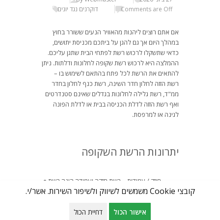
Comments are Off
דוקרנים נגד יונים
אם אתם רוצים ליהנות מהאוויר הנעים ששורר בחוץ
במהלך היום אך גם להגן על ביתכם מכניסת יתושים,
כדאי שתשקלו לרכוש רשת לפתחי הבית שתגן עליכם.
ההמלצה היא לרכוש רשת שקופה לחלונות ודלתות. ניתן
להתאים את הרשת לכל פתח בהתאם לשימוש בו –
רשת הזזה לחלון חדר השינה, רשת כנף לחלון בחדר
ממ"ד, רשת גלילה לחלונות בגדלים שאינם סטנדרטים
ואף רשת הזזה לדלת הכניסה בבית או לדלת הפונה
לגינה או למרפסת.
יתרונות הרשת השקופה
חוזק / עמידות – רשת חזקה ועמידה הינה רשת
קובצי Cookie משמשים לשיווק ולשיפור השירות. אשר/י.
העשויה מסיבים מיוחדים, דקים וחזקים מאוד.
בזכות הסיבים המיוחדים הרשת עמידה ביותר
בפני פגיעות וקריעות.
אישור הכול
דחיית הכול