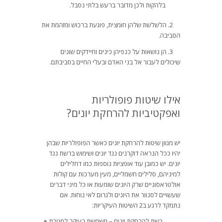
בלהקות ולכן מדובר ברעש בלתי נסבל.
2. הלשלשת שלהן חומצית, פוגעת ברכוש ומזהמת את
הסביבה.
3. הן נושאות על כנפיהן כינים וחיידקים שונים
שיכולים לעבור אל בני האדם ובעלי החיים בסביבתם.
אילו שיטות פופולריות
ואפקטיביות להרחקת יונים?
יש מגוון שיטות להרחקת יונים כאשר הפופולריות שבהן
יהיו ככל הנראה דוקרנים נגד יונים ושימוש ברשת נגד
יונים. יש כמובן עוד אופציות נוספות כמו דחלילים
למיניהם, סלילים חשמליים, מעין מערכות עם קולות
אולטראסוניים שרק היונים שומעות או כל מיני דברים
שעשויים לסנוור את היונים ולגרום לאי נוחות. אם
נתמקד לרגע ב2 השיטות העיקריות:
רשת להרחקת יונים – משמשת בעיקר לסגירת