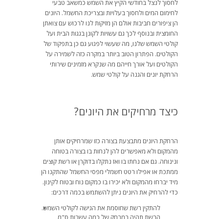
לחסוך לנצל בחודשי הקיץ את השמש כמשאב טבעי
לחימום המים ולחסוך בעלויות ובצריכת החשמל. היונים
הן ציפורים חביבות אולם הן מזיקות לנו לרכוש עם צואתן
החומצית ובנוסף לכך גם עשויות לקונן בגגות הבית ועל
קולטי השמש שלנו, מה שעשוי לפגוע גם כן בתפקוד של
הקולטים. הפתרון הטוב ביותר במקרה כזה לשמירה על
הקולטים ועל אורך חייהם מה שנקרא מזמינים שירותי
הרחקת יונים והגנה על קולטי שמש.
כיצד מרחיקים את היונים?
הרחקת היונים מתבצעת בצורה כזו שמרחיקים אותן
מהמקום ולא מאפשרים להן לנחות בו בצורה בטוחה
ונינוחה. גם אם נחתו בו ואז נתקלו בדוקרן או רשת קוצים
ממתכת או אפילו רטט חשמלי מפסי החשמל שהתקנו הן
מיד יברחו מהמקום ולא יכירו בו כמקום נוח ובטוח לקינון.
כדי להרחיק את היונים ניתן להשתמש בכמה דרכים:
להתקין רשת שחוסמת את הגישה לקולטי השמש.
הרשת תהיה במרחק של כמה עשרות ס"מ